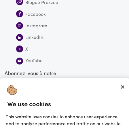
Blogue Prezzee
Facebook
Instagram
LinkedIn
X
YouTube
Abonnez-vous à notre
infolettre
S'abonner
We use cookies
This website uses cookies to enhance user experience
Vous faites actuellement vos magasinages au Canada
CHANGE
and to analyze performance and traffic on our website.
©2025 Prezzee Pty Limited ACN 602 963 422 et/ou ses affiliés. Tous droits