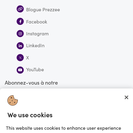
Blogue Prezzee
Facebook
Instagram
LinkedIn
X
YouTube
Abonnez-vous à notre
infolettre
S'abonner
We use cookies
Vous faites actuellement vos magasinages au Canada
CHANGE
This website uses cookies to enhance user experience