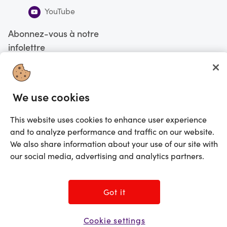
YouTube
Abonnez-vous à notre
infolettre
S'abonner
We use cookies
Vous faites actuellement vos magasinages au Canada
CHANGE
This website uses cookies to enhance user experience
©2025 Prezzee Pty Limited ACN 602 963 422 et/ou ses affiliés. Tous droits
and to analyze performance and traffic on our website.
réservés
We also share information about your use of our site with
our social media, advertising and analytics partners.
Got it
Cookie settings