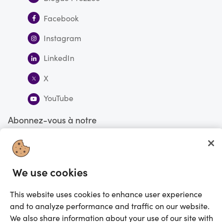
Facebook
Instagram
LinkedIn
X
YouTube
Abonnez-vous à notre
infolettre
S'abonner
We use cookies
This website uses cookies to enhance user experience
Vous faites actuellement vos magasinages au Canada
CHANGE
and to analyze performance and traffic on our website.
©2025 Prezzee Pty Limited ACN 602 963 422 et/ou ses affiliés. Tous droits
We also share information about your use of our site with