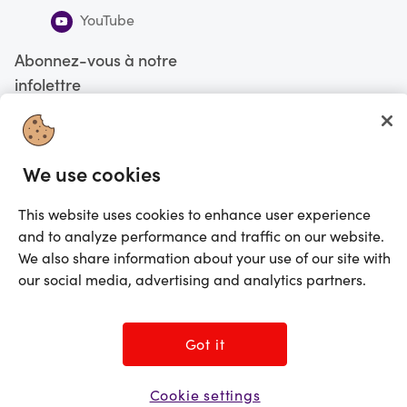
YouTube
Abonnez-vous à notre
infolettre
S'abonner
We use cookies
Vous faites actuellement vos magasinages au Canada
CHANGE
This website uses cookies to enhance user experience
©2025 Prezzee Pty Limited ACN 602 963 422 et/ou ses affiliés. Tous droits
and to analyze performance and traffic on our website.
réservés
We also share information about your use of our site with
our social media, advertising and analytics partners.
Got it
Cookie settings