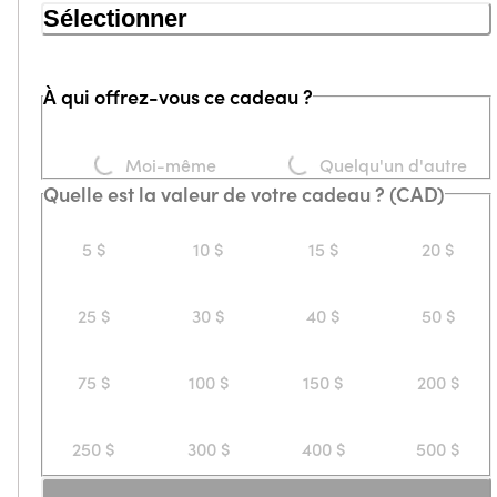
Sélectionner
À qui offrez-vous ce cadeau ?
Loading...
Loading...
Moi-même
Quelqu'un d'autre
Quelle est la valeur de votre cadeau ? (CAD)
5 $
10 $
15 $
20 $
25 $
30 $
40 $
50 $
75 $
100 $
150 $
200 $
250 $
300 $
400 $
500 $