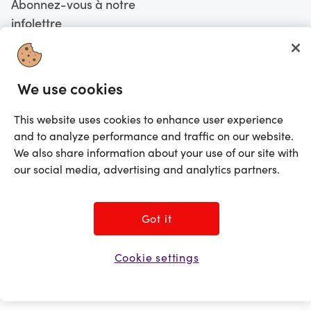
Abonnez-vous à notre
infolettre
S'abonner
We use cookies
Vous faites actuellement vos magasinages au Canada
CHANGE
This website uses cookies to enhance user experience
and to analyze performance and traffic on our website.
©2025 Prezzee Pty Limited ACN 602 963 422 et/ou ses affiliés. Tous droits
réservés
We also share information about your use of our site with
our social media, advertising and analytics partners.
Got it
Cookie settings