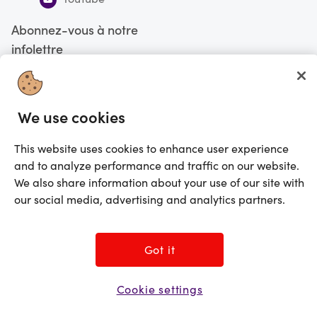
Abonnez-vous à notre
infolettre
S'abonner
We use cookies
Vous faites actuellement vos magasinages au Canada
CHANGE
This website uses cookies to enhance user experience
©2025 Prezzee Pty Limited ACN 602 963 422 et/ou ses affiliés. Tous droits
and to analyze performance and traffic on our website.
réservés
We also share information about your use of our site with
our social media, advertising and analytics partners.
Got it
Cookie settings