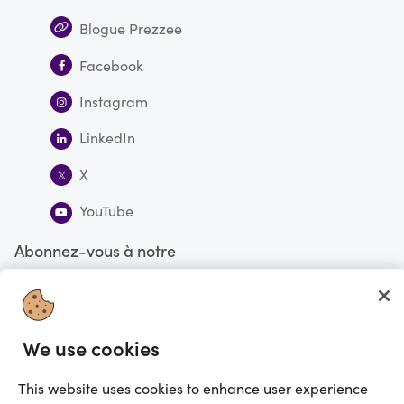
Blogue Prezzee
Facebook
Instagram
LinkedIn
X
YouTube
Abonnez-vous à notre
infolettre
S'abonner
We use cookies
Vous faites actuellement vos magasinages au Canada
CHANGE
This website uses cookies to enhance user experience