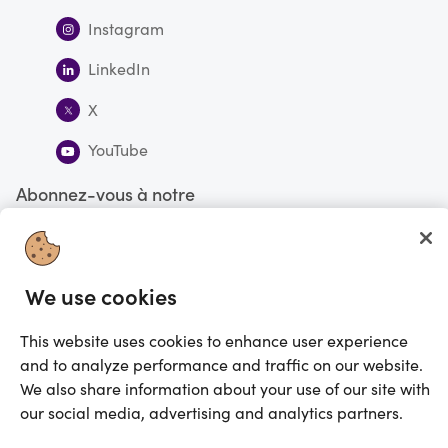
Instagram
LinkedIn
X
YouTube
Abonnez-vous à notre
infolettre
S'abonner
We use cookies
This website uses cookies to enhance user experience
Vous faites actuellement vos magasinages au Canada
CHANGE
and to analyze performance and traffic on our website.
©2025 Prezzee Pty Limited ACN 602 963 422 et/ou ses affiliés. Tous droits
We also share information about your use of our site with
réservés
our social media, advertising and analytics partners.