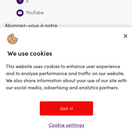
X
YouTube
Abonnez-vous à notre
infolettre
S'abonner
We use cookies
This website uses cookies to enhance user experience
Vous faites actuellement vos magasinages au Canada
CHANGE
and to analyze performance and traffic on our website.
We also share information about your use of our site with
©2025 Prezzee Pty Limited ACN 602 963 422 et/ou ses affiliés. Tous droits
réservés
our social media, advertising and analytics partners.
Got it
Cookie settings