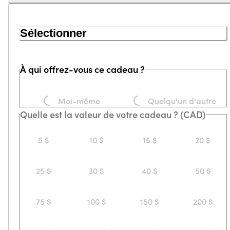
Sélectionner
À qui offrez-vous ce cadeau ?
Loading...
Loading...
Moi-même
Quelqu'un d'autre
Quelle est la valeur de votre cadeau ? (CAD)
5 $
10 $
15 $
20 $
25 $
30 $
40 $
50 $
75 $
100 $
150 $
200 $