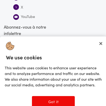
X
YouTube
Abonnez-vous à notre
infolettre
S'abonner
We use cookies
Vous faites actuellement vos magasinages au Canada
CHANGE
This website uses cookies to enhance user experience
©2025 Prezzee Pty Limited ACN 602 963 422 et/ou ses affiliés. Tous droits
and to analyze performance and traffic on our website.
réservés
We also share information about your use of our site with
our social media, advertising and analytics partners.
Got it