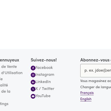
s ennuyeux
Suivez-nous!
Abonnez-vous à
 de Vente
Facebook
 d'Utilisation
Instagram
de
Vous magasinez a
LinkedIn
alité
Changer de langu
X / Twitter
 de la
Français
YouTube
English
tings