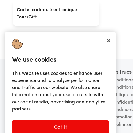
Carte-cadeau électronique
ToursGift
We use cookies
Pied de page
Vous voulez en savoir
Les truc
This website uses cookies to enhance user
plus?
Conditions
experience and to analyze performance
Conditions
and traffic on our website. We also share
FAQ
information about your use of our site with
Politique 
Avertissement de fraude
our social media, advertising and analytics
Confidenti
Contactez-nous
partners.
Conditions
À propos de nous
promotion
Carrières
Cookie set
Conseil d'administration
Got it