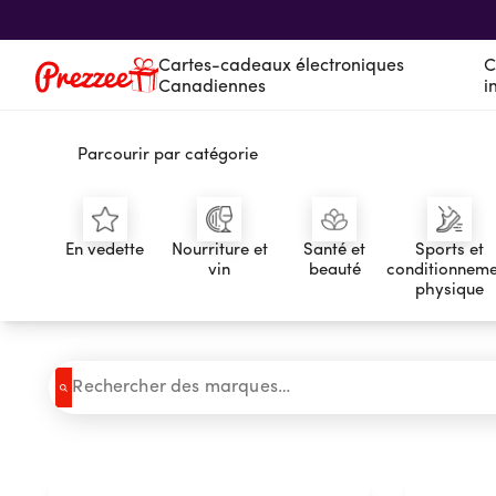
Cartes-cadeaux électroniques
C
Canadiennes
i
Parcourir par catégorie
Cartes-cadeaux électroniques Canadien
Cartes-cadeaux électroniques internatio
Service à la clientèle
Suivi des cadeaux
En vedette
Nourriture et
Santé et
Sports et
À propos de nous
vin
beauté
conditionneme
physique
Se connecter
Vous magasinez actuellement dans Canada
CHANGER