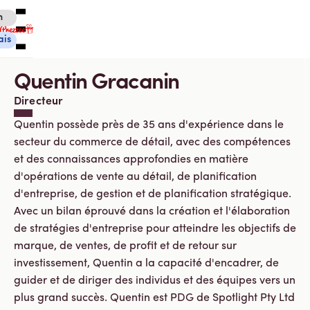
h
ais
Quentin Gracanin
Directeur
Quentin possède près de 35 ans d'expérience dans le
secteur du commerce de détail, avec des compétences
Cartes-cadeaux électroniques Canadiennes
et des connaissances approfondies en matière
Cartes-cadeaux électroniques internationales
Service à la clientèle
d'opérations de vente au détail, de planification
Suivi des cadeaux
d'entreprise, de gestion et de planification stratégique.
À propos de nous
Avec un bilan éprouvé dans la création et l'élaboration
de stratégies d'entreprise pour atteindre les objectifs de
Se connecter
marque, de ventes, de profit et de retour sur
investissement, Quentin a la capacité d'encadrer, de
guider et de diriger des individus et des équipes vers un
Vous magasinez actuellement dans Canada
CHANGER
plus grand succès. Quentin est PDG de Spotlight Pty Ltd