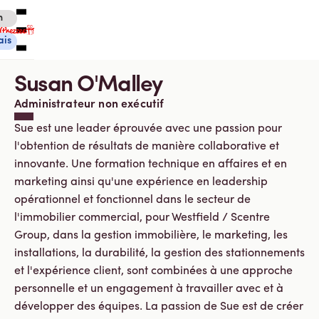
h
ais
Susan O'Malley
Administrateur non exécutif
Sue est une leader éprouvée avec une passion pour
l'obtention de résultats de manière collaborative et
Cartes-cadeaux électroniques Canadiennes
innovante. Une formation technique en affaires et en
Cartes-cadeaux électroniques internationales
Service à la clientèle
marketing ainsi qu'une expérience en leadership
Suivi des cadeaux
opérationnel et fonctionnel dans le secteur de
À propos de nous
l'immobilier commercial, pour Westfield / Scentre
Group, dans la gestion immobilière, le marketing, les
Se connecter
installations, la durabilité, la gestion des stationnements
et l'expérience client, sont combinées à une approche
personnelle et un engagement à travailler avec et à
Vous magasinez actuellement dans Canada
CHANGER
développer des équipes. La passion de Sue est de créer