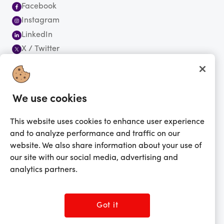
Facebook
Instagram
LinkedIn
X / Twitter
YouTube
Abonnez-vous à notre infolettre
We use cookies
This website uses cookies to enhance user experience
and to analyze performance and traffic on our
website. We also share information about your use of
Vous magasinez actuellement dans Canada
CHANGER
our site with our social media, advertising and
Changer de langue
analytics partners.
Français
English
Got it
©2026 Prezzee Pty Limited ACN 602 963 422 et/ou ses affiliés. Tous droits