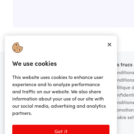
We use cookies
Pied de page
Vous voulez en savoir
Les truc
plus?
Conditions
This website uses cookies to enhance user
Conditions
FAQ
experience and to analyze performance
Politique 
Avertissement de fraude
and traffic on our website. We also share
Confidenti
Contactez-nous
information about your use of our site with
Conditions
À propos de nous
our social media, advertising and analytics
promotion
Carrières
partners.
Cookie set
Conseil d'administration
Demandes de détaillants
Got it