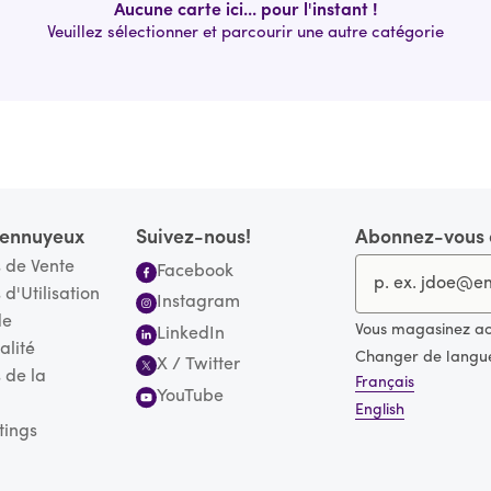
Aucune carte ici... pour l'instant !
Veuillez sélectionner et parcourir une autre catégorie
s ennuyeux
Suivez-nous!
Abonnez-vous à
 de Vente
Facebook
 d'Utilisation
Instagram
de
Vous magasinez a
LinkedIn
alité
Changer de langu
X / Twitter
 de la
Français
YouTube
English
tings