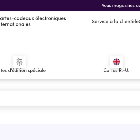
Vous magasinez a
artes-cadeaux électroniques
Service à la clientèle
nternationales
nes
nales
tes d'édition spéciale
Cartes R.-U.