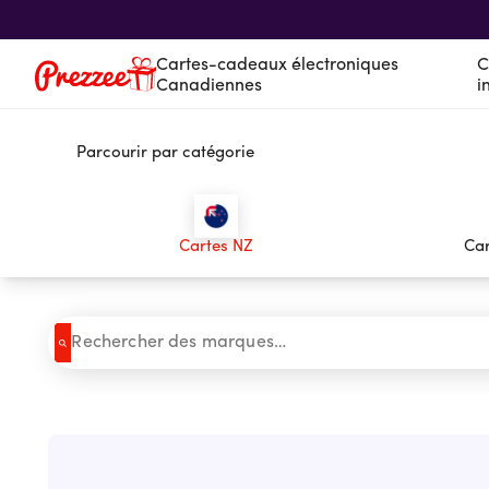
Cartes-cadeaux électroniques
C
Canadiennes
i
Parcourir par catégorie
Cartes-cadeaux électroniques Canadien
Cartes-cadeaux électroniques internatio
Service à la clientèle
Suivi des cadeaux
Cartes NZ
Car
À propos de nous
Se connecter
Vous magasinez actuellement dans Canada
CHANGER