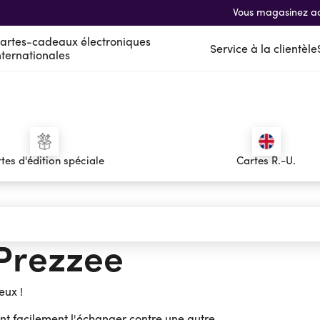
Vous magasinez a
artes-cadeaux électroniques
Service à la clientèle
nternationales
nes
nales
tes d'édition spéciale
Cartes R.-U.
 Prezzee
eux !