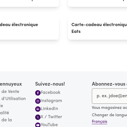
deau électronique
Carte-cadeau électroniqu
Eats
s ennuyeux
Suivez-nous!
Abonnez-vous à
 de Vente
Facebook
 d'Utilisation
Instagram
de
Vous magasinez a
LinkedIn
alité
Changer de langu
X / Twitter
 de la
Français
YouTube