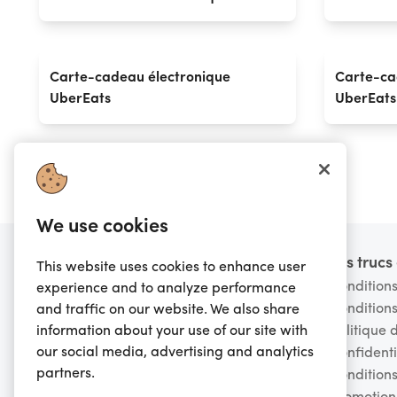
Carte-cadeau électronique
Carte-ca
UberEats
UberEats
We use cookies
Pied de page
Vous voulez en savoir
Les truc
This website uses cookies to enhance user
plus?
Conditions
experience and to analyze performance
Conditions
and traffic on our website. We also share
FAQ
information about your use of our site with
Politique 
Avertissement de fraude
our social media, advertising and analytics
Confidenti
Contactez-nous
partners.
Conditions
À propos de nous