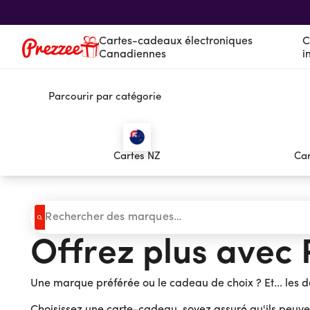
Cartes-cadeaux électroniques
C
Canadiennes
i
Parcourir par catégorie
Cartes-cadeaux électroniques Canadien
Cartes-cadeaux électroniques internatio
Service à la clientèle
Suivi des cadeaux
Cartes NZ
Car
À propos de nous
Se connecter
Offrez plus avec
Vous magasinez actuellement dans Canada
CHANGER
Une marque préférée ou le cadeau de choix ? Et... les d